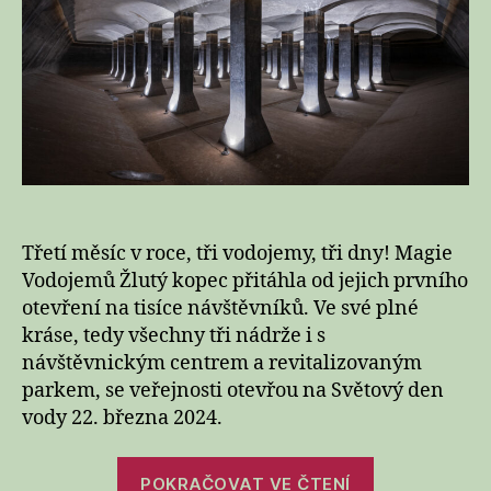
kopec
v
plné
kráse
Třetí měsíc v roce, tři vodojemy, tři dny! Magie
Vodojemů Žlutý kopec přitáhla od jejich prvního
otevření na tisíce návštěvníků. Ve své plné
kráse, tedy všechny tři nádrže i s
návštěvnickým centrem a revitalizovaným
parkem, se veřejnosti otevřou na Světový den
vody 22. března 2024.
„Brněnské
POKRAČOVAT VE ČTENÍ