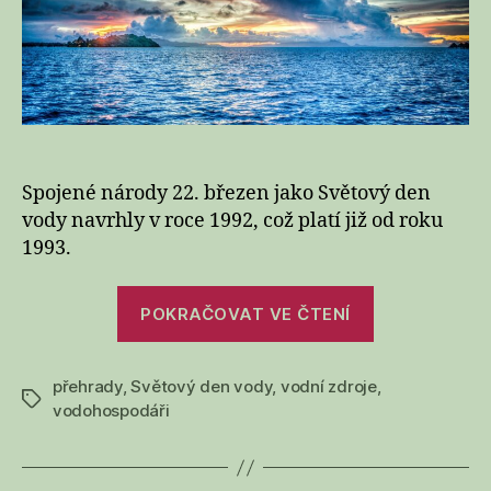
Spojené národy 22. březen jako Světový den
vody navrhly v roce 1992, což platí již od roku
1993.
„Světový
POKRAČOVAT VE ČTENÍ
den
vody“
přehrady
,
Světový den vody
,
vodní zdroje
,
Štítky
vodohospodáři