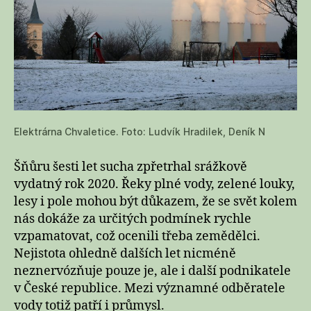
papírnám
i
elektrárnám
Elektrárna Chvaletice. Foto: Ludvík Hradilek, Deník N
Šňůru šesti let sucha zpřetrhal srážkově
vydatný rok 2020. Řeky plné vody, zelené louky,
lesy i pole mohou být důkazem, že se svět kolem
nás dokáže za určitých podmínek rychle
vzpamatovat, což ocenili třeba zemědělci.
Nejistota ohledně dalších let nicméně
neznervózňuje pouze je, ale i další podnikatele
v České republice. Mezi významné odběratele
vody totiž patří i průmysl.