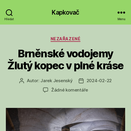
Kapkovač
Hledat
Menu
Rubriky
NEZAŘAZENÉ
Brněnské vodojemy
Žlutý kopec v plné kráse
Autor:
Jarek Jesenský
2024-02-22
Autor
Datum
příspěvku
příspěvku
u
Žádné komentáře
textu
s
názvem
Brněnské
vodojemy
Žlutý