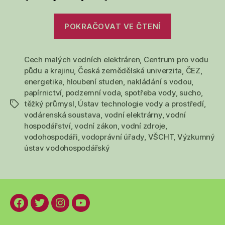
„Český
POKRAČOVAT VE ČTENÍ
průmysl
a
Cech malých vodních elektráren
,
Centrum pro vodu
voda:
půdu a krajinu
,
Česká zemědělská univerzita
,
ČEZ
,
problémy
energetika
,
hloubení studen
,
nakládání s vodou
,
hrozí
papírnictví
,
podzemní voda
,
spotřeba vody
,
sucho
,
papírnám
těžký průmysl
,
Ústav technologie vody a prostředí
,
Štítky
i
vodárenská soustava
,
vodní elektrárny
,
vodní
hospodářství
,
vodní zákon
,
vodní zdroje
,
elektrárnám
vodohospodáři
,
vodoprávní úřady
,
VŠCHT
,
Výzkumný
ústav vodohospodářský
Facebook
Twitter
Instagram
YouTube