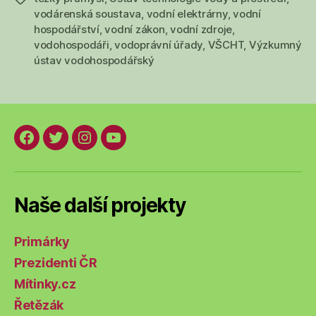
i
vodárenská soustava
,
vodní elektrárny
,
vodní
hospodářství
,
vodní zákon
,
vodní zdroje
,
elektrárnám
vodohospodáři
,
vodoprávní úřady
,
VŠCHT
,
Výzkumný
ústav vodohospodářský
Facebook
Twitter
Instagram
YouTube
Naše další projekty
Primárky
Prezidenti ČR
Mítinky.cz
Řetězák