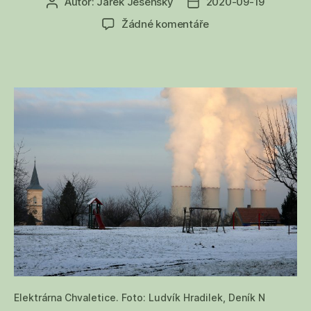
Autor:
Jarek Jesenský
2020-09-19
Autor
Datum
příspěvku
příspěvku
u
Žádné komentáře
textu
s
názvem
Český
průmysl
a
voda:
problémy
hrozí
papírnám
i
elektrárnám
Elektrárna Chvaletice. Foto: Ludvík Hradilek, Deník N