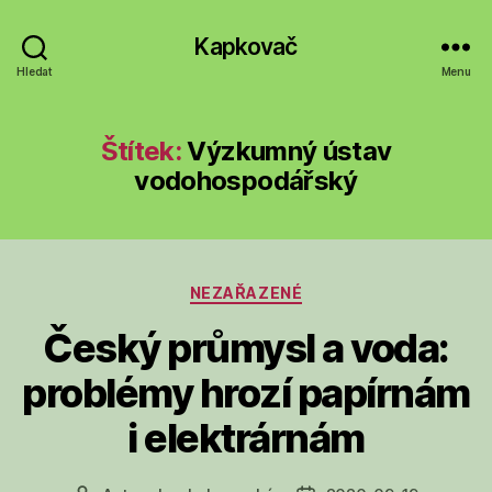
Kapkovač
Hledat
Menu
Štítek:
Výzkumný ústav
vodohospodářský
Rubriky
NEZAŘAZENÉ
Český průmysl a voda:
problémy hrozí papírnám
i elektrárnám