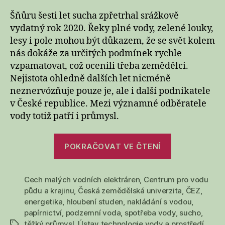
Šňůru šesti let sucha zpřetrhal srážkově
vydatný rok 2020. Řeky plné vody, zelené louky,
lesy i pole mohou být důkazem, že se svět kolem
nás dokáže za určitých podmínek rychle
vzpamatovat, což ocenili třeba zemědělci.
Nejistota ohledně dalších let nicméně
neznervózňuje pouze je, ale i další podnikatele
v České republice. Mezi významné odběratele
vody totiž patří i průmysl.
„Český
POKRAČOVAT VE ČTENÍ
průmysl
a
Cech malých vodních elektráren
,
Centrum pro vodu
voda:
půdu a krajinu
,
Česká zemědělská univerzita
,
ČEZ
,
problémy
energetika
,
hloubení studen
,
nakládání s vodou
,
hrozí
papírnictví
,
podzemní voda
,
spotřeba vody
,
sucho
,
papírnám
těžký průmysl
,
Ústav technologie vody a prostředí
,
Štítky