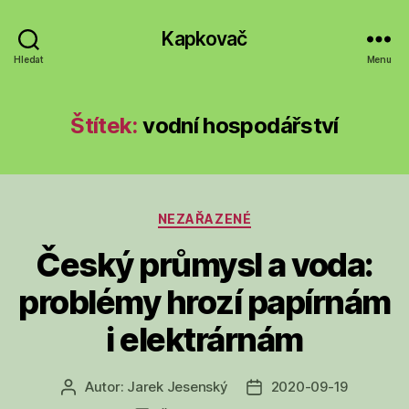
Kapkovač
Hledat
Menu
Štítek:
vodní hospodářství
Rubriky
NEZAŘAZENÉ
Český průmysl a voda:
problémy hrozí papírnám
i elektrárnám
Autor:
Jarek Jesenský
2020-09-19
Autor
Datum
příspěvku
příspěvku