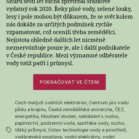
Šňůru šesti let sucha zpřetrhal srážkově
vydatný rok 2020. Řeky plné vody, zelené louky,
lesy i pole mohou být důkazem, že se svět kolem
nás dokáže za určitých podmínek rychle
vzpamatovat, což ocenili třeba zemědělci.
Nejistota ohledně dalších let nicméně
neznervózňuje pouze je, ale i další podnikatele
v České republice. Mezi významné odběratele
vody totiž patří i průmysl.
„Český
POKRAČOVAT VE ČTENÍ
průmysl
a
Cech malých vodních elektráren
,
Centrum pro vodu
voda:
půdu a krajinu
,
Česká zemědělská univerzita
,
ČEZ
,
problémy
energetika
,
hloubení studen
,
nakládání s vodou
,
hrozí
papírnictví
,
podzemní voda
,
spotřeba vody
,
sucho
,
papírnám
těžký průmysl
,
Ústav technologie vody a prostředí
,
Štítky
i
vodárenská soustava
,
vodní elektrárny
,
vodní