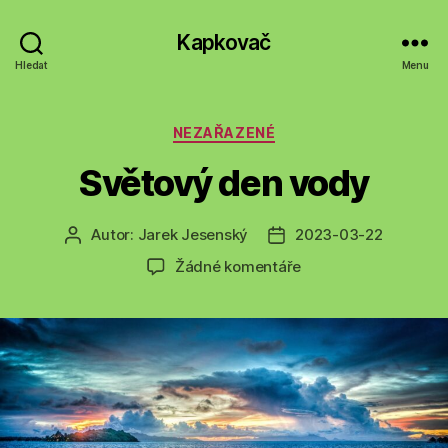
Kapkovač
Hledat
Menu
Rubriky
NEZAŘAZENÉ
Světový den vody
Autor:
Jarek Jesenský
2023-03-22
Autor
Datum
příspěvku
příspěvku
u
Žádné komentáře
textu
s
názvem
Světový
den
vody