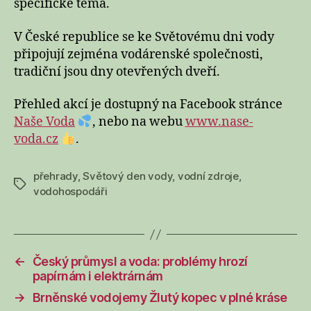
specifické téma.
V České republice se ke Světovému dni vody
připojují zejména vodárenské společnosti,
tradiční jsou dny otevřených dveří.
Přehled akcí je dostupný na Facebook stránce
Naše Voda
, nebo na webu
www.nase-
voda.cz
.
přehrady
,
Světový den vody
,
vodní zdroje
,
Štítky
vodohospodáři
←
Český průmysl a voda: problémy hrozí
papírnám i elektrárnám
→
Brněnské vodojemy Žlutý kopec v plné kráse