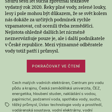
Šňůru šesti let sucha zpřetrhal srážkově
vydatný rok 2020. Řeky plné vody, zelené louky,
lesy i pole mohou být důkazem, že se svět kolem
nás dokáže za určitých podmínek rychle
vzpamatovat, což ocenili třeba zemědělci.
Nejistota ohledně dalších let nicméně
neznervózňuje pouze je, ale i další podnikatele
v České republice. Mezi významné odběratele
vody totiž patří i průmysl.
„Český
POKRAČOVAT VE ČTENÍ
průmysl
a
Cech malých vodních elektráren
,
Centrum pro vodu
voda:
půdu a krajinu
,
Česká zemědělská univerzita
,
ČEZ
,
problémy
energetika
,
hloubení studen
,
nakládání s vodou
,
hrozí
papírnictví
,
podzemní voda
,
spotřeba vody
,
sucho
,
papírnám
těžký průmysl
,
Ústav technologie vody a prostředí
,
Štítky
i
vodárenská soustava
,
vodní elektrárny
,
vodní