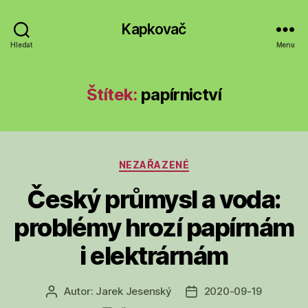
Kapkovač
Hledat
Menu
Štítek:
papírnictví
Rubriky
NEZAŘAZENÉ
Český průmysl a voda:
problémy hrozí papírnám
i elektrárnám
Autor:
Jarek Jesenský
2020-09-19
Autor
Datum
příspěvku
příspěvku